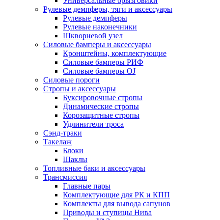
Универсальные брызговики
Рулевые демпферы, тяги и аксессуары
Рулевые демпферы
Рулевые наконечники
Шкворневой узел
Силовые бамперы и аксессуары
Кронштейны, комплектующие
Силовые бамперы РИФ
Силовые бамперы OJ
Силовые пороги
Стропы и аксессуары
Буксировочные стропы
Динамические стропы
Корозащитные стропы
Удлинители троса
Сэнд-траки
Такелаж
Блоки
Шаклы
Топливные баки и аксессуары
Трансмиссия
Главные пары
Комплектующие для РК и КПП
Комплекты для вывода сапунов
Приводы и ступицы Нива