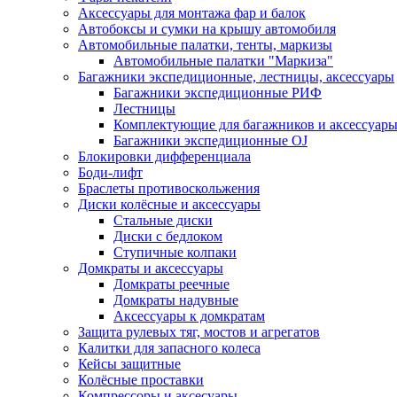
Аксессуары для монтажа фар и балок
Автобоксы и сумки на крышу автомобиля
Автомобильные палатки, тенты, маркизы
Автомобильные палатки "Маркиза"
Багажники экспедиционные, лестницы, аксессуары
Багажники экспедиционные РИФ
Лестницы
Комплектующие для багажников и аксессуар
Багажники экспедиционные OJ
Блокировки дифференциала
Боди-лифт
Браслеты противоскольжения
Диски колёсные и аксессуары
Стальные диски
Диски с бедлоком
Ступичные колпаки
Домкраты и аксессуары
Домкраты реечные
Домкраты надувные
Аксессуары к домкратам
Защита рулевых тяг, мостов и агрегатов
Калитки для запасного колеса
Кейсы защитные
Колёсные проставки
Компрессоры и аксесуары