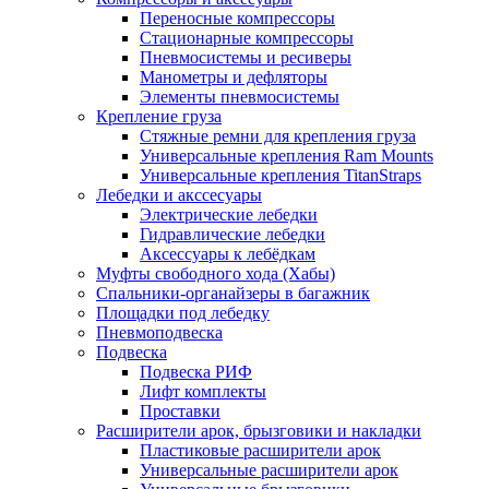
Переносные компрессоры
Стационарные компрессоры
Пневмосистемы и ресиверы
Манометры и дефляторы
Элементы пневмосистемы
Крепление груза
Стяжные ремни для крепления груза
Универсальные крепления Ram Mounts
Универсальные крепления TitanStraps
Лебедки и акссесуары
Электрические лебедки
Гидравлические лебедки
Аксессуары к лебёдкам
Муфты свободного хода (Хабы)
Спальники-органайзеры в багажник
Площадки под лебедку
Пневмоподвеска
Подвеска
Подвеска РИФ
Лифт комплекты
Проставки
Расширители арок, брызговики и накладки
Пластиковые расширители арок
Универсальные расширители арок