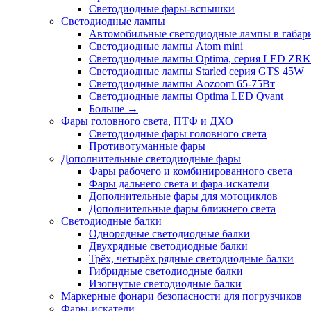
Светодиодные фары-вспышки
Светодиодные лампы
Автомобильные светодиодные лампы в габари
Светодиодные лампы Atom mini
Светодиодные лампы Optima, серия LED ZRK
Светодиодные лампы Starled серия GTS 45W
Светодиодные лампы Aozoom 65-75Вт
Светодиодные лампы Optima LED Qvant
Больше
→
Фары головного света, ПТФ и ДХО
Светодиодные фары головного света
Противотуманные фары
Дополнительные светодиодные фары
Фары рабочего и комбинированного света
Фары дальнего света и фара-искатели
Дополнительные фары для мотоциклов
Дополнительные фары ближнего света
Светодиодные балки
Однорядные светодиодные балки
Двухрядные светодиодные балки
Трёх, четырёх рядные светодиодные балки
Гибридные светодиодные балки
Изогнутые светодиодные балки
Маркерные фонари безопасности для погрузчиков
Фары-искатели