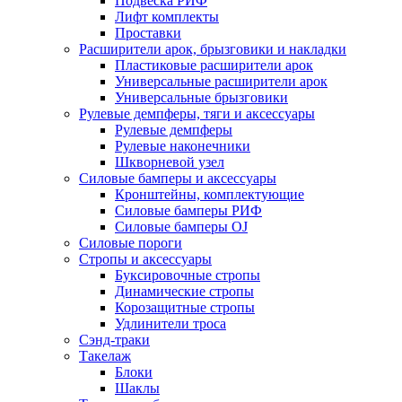
Подвеска РИФ
Лифт комплекты
Проставки
Расширители арок, брызговики и накладки
Пластиковые расширители арок
Универсальные расширители арок
Универсальные брызговики
Рулевые демпферы, тяги и аксессуары
Рулевые демпферы
Рулевые наконечники
Шкворневой узел
Силовые бамперы и аксессуары
Кронштейны, комплектующие
Силовые бамперы РИФ
Силовые бамперы OJ
Силовые пороги
Стропы и аксессуары
Буксировочные стропы
Динамические стропы
Корозащитные стропы
Удлинители троса
Сэнд-траки
Такелаж
Блоки
Шаклы