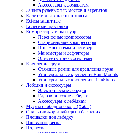
Аксессуары к домкратам
Защита рулевых тяг, мостов и агрегатов
Калитки для запасного колеса
Кейсы защитные
Колёсные проставки
Компрессоры и аксесуары
Переносные компрессоры
Стационарные компрессоры
Пневмосистемы и ресиверы
Манометры и дефляторы
Элементы пневмосистемы
Крепление груза
Стяжные ремни для крепления груза
Универсальные крепления Ram Mounts
Универсальные крепления TitanStraps
Лебедки и акссесуары
Электрические лебедки
Гидравлические лебедки
Аксессуары к лебёдкам
Муфты свободного хода (Хабы)
Спальники-органайзеры в багажник
Площадки под лебедку
Пневмоподвеска
Подвеска