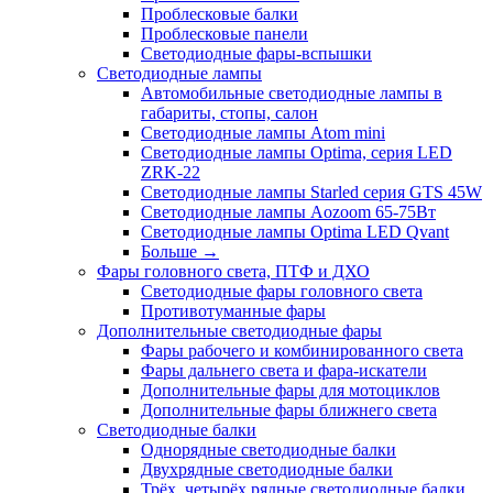
Проблесковые балки
Проблесковые панели
Светодиодные фары-вспышки
Светодиодные лампы
Автомобильные светодиодные лампы в
габариты, стопы, салон
Светодиодные лампы Atom mini
Светодиодные лампы Optima, серия LED
ZRK-22
Светодиодные лампы Starled серия GTS 45W
Светодиодные лампы Aozoom 65-75Вт
Светодиодные лампы Optima LED Qvant
Больше
→
Фары головного света, ПТФ и ДХО
Светодиодные фары головного света
Противотуманные фары
Дополнительные светодиодные фары
Фары рабочего и комбинированного света
Фары дальнего света и фара-искатели
Дополнительные фары для мотоциклов
Дополнительные фары ближнего света
Светодиодные балки
Однорядные светодиодные балки
Двухрядные светодиодные балки
Трёх, четырёх рядные светодиодные балки