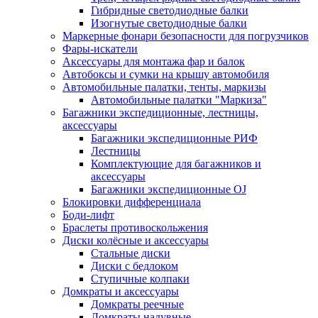
Гибридные светодиодные балки
Изогнутые светодиодные балки
Маркерные фонари безопасности для погрузчиков
Фары-искатели
Аксессуары для монтажа фар и балок
Автобоксы и сумки на крышу автомобиля
Автомобильные палатки, тенты, маркизы
Автомобильные палатки "Маркиза"
Багажники экспедиционные, лестницы,
аксессуары
Багажники экспедиционные РИФ
Лестницы
Комплектующие для багажников и
аксессуары
Багажники экспедиционные OJ
Блокировки дифференциала
Боди-лифт
Браслеты противоскольжения
Диски колёсные и аксессуары
Стальные диски
Диски с бедлоком
Ступичные колпаки
Домкраты и аксессуары
Домкраты реечные
Домкраты надувные