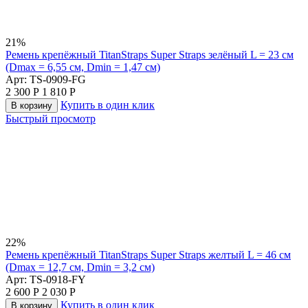
21%
Ремень крепёжный TitanStraps Super Straps зелёный L = 23 см
(Dmax = 6,55 см, Dmin = 1,47 см)
Арт:
TS-0909-FG
2 300
Р
1 810
Р
Купить в один клик
В корзину
Быстрый просмотр
22%
Ремень крепёжный TitanStraps Super Straps желтый L = 46 см
(Dmax = 12,7 см, Dmin = 3,2 см)
Арт:
TS-0918-FY
2 600
Р
2 030
Р
Купить в один клик
В корзину