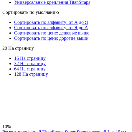
Универсальные крепления TitanStraps
Сортировать по умолчанию
Сортировать по алфавиту: от А до Я
Сортировать по алфавиту: от Я до А
Сортировать по цене: дешевые выше
Сортировать по цене: дорогие выше
20 На страницу
16 На страницу
32 На страницу
64 На страницу
128 На страницу
10%
Ремень крепёжный TitanStraps Super Straps розовый L = 46 см