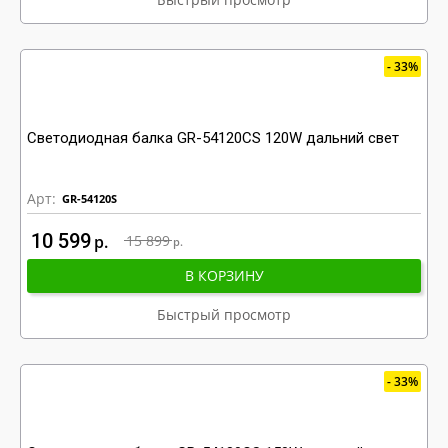
33%
Светодиодная балка GR-54120CS 120W дальний свет
Арт:
GR-54120S
10 599
р
15 899
р
В КОРЗИНУ
Быстрый просмотр
33%