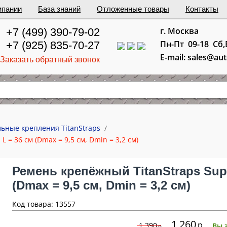
мпании
База знаний
Отложенные товары
Контакты
г. Москва
+7 (499) 390-79-02
Пн-Пт 09-18 Сб
+7 (925) 835-70-27
E-mail: sales@au
Заказать обратный звонок
ьные крепления TitanStraps
/
 = 36 см (Dmax = 9,5 см, Dmin = 3,2 см)
Ремень крепёжный TitanStraps Supe
(Dmax = 9,5 см, Dmin = 3,2 см)
Код товара: 13557
1 260
р
1 390
Вы 
р