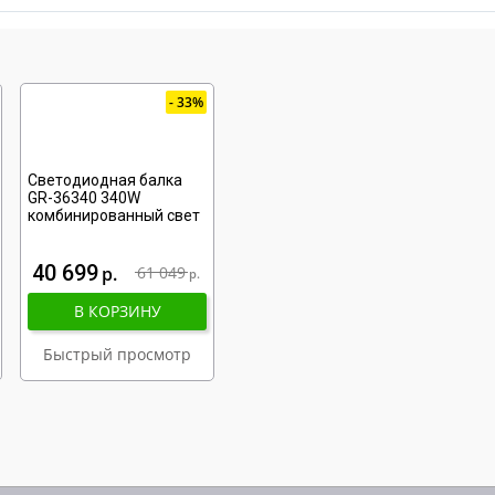
33%
Светодиодная балка
GR-36340 340W
комбинированный свет
40 699
р
61 049
р
В КОРЗИНУ
Быстрый просмотр