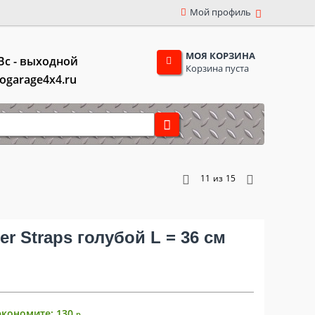
Мой профиль
МОЯ КОРЗИНА
,Вс - выходной
Корзина пуста
togarage4x4.ru
11
из
15
r Straps голубой L = 36 см
экономите:
130
р