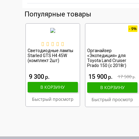
Популярные товары
9%
Светодиодные лампы
Органайзер
Starled GTS H4 45W
«Экспедиция» для
(комплект 2шт)
Toyota Land Cruiser
Prado 150 (с 2018г)
9 300
15 900
р
р
17 500
р
В КОРЗИНУ
В КОРЗИНУ
Быстрый просмотр
Быстрый просмотр