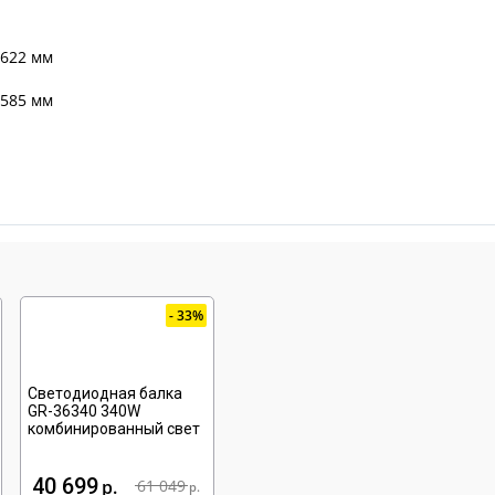
х622
мм
x585
мм
33%
Светодиодная балка
GR-36340 340W
комбинированный свет
40 699
р
61 049
р