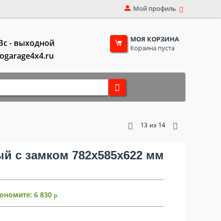
Мой профиль
МОЯ КОРЗИНА
,Вс - выходной
Корзина пуста
togarage4x4.ru
13
из
14
 с замком 782х585х622 мм
кономите:
6 830
р