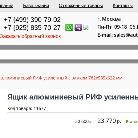
мпании
База знаний
Отложенные товары
Контакты
г. Москва
+7 (499) 390-79-02
Пн-Пт 09-18 Сб
+7 (925) 835-70-27
E-mail: sales@au
Заказать обратный звонок
 алюминиевый РИФ усиленный с замком 782х585х622 мм
Ящик алюминиевый РИФ усиленный
Код товара: 11677
23 770
р
30 600
Вы э
р