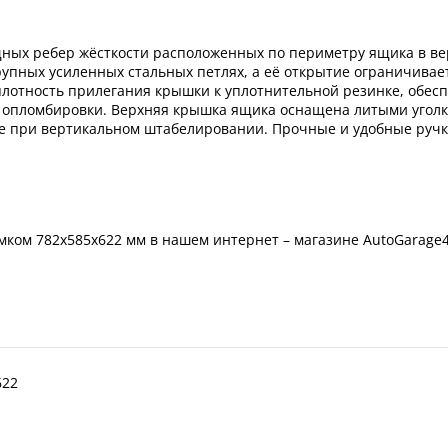
щных ребер жёсткости расположенных по периметру ящика в в
рупных усиленных стальных петлях, а её открытие ограничива
плотность прилегания крышки к уплотнительной резинке, обе
опломбировки. Верхняя крышка ящика оснащена литыми уголка
ге при вертикальном штабелировании. Прочные и удобные ручк
ом 782х585х622 мм в нашем интернет – магазине AutoGarage4x4
622