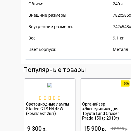
Объем:
240
л
Внешние размеры:
782х585
Внутренние размеры:
742x543
Вес:
9.1
кг
Цвет корпуса:
Металл
Популярные товары
9%
Светодиодные лампы
Органайзер
Starled GTS H4 45W
«Экспедиция» для
(комплект 2шт)
Toyota Land Cruiser
Prado 150 (с 2018г)
9 300
15 900
р
р
17 500
р