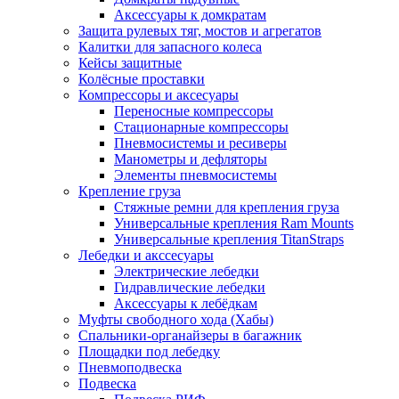
Аксессуары к домкратам
Защита рулевых тяг, мостов и агрегатов
Калитки для запасного колеса
Кейсы защитные
Колёсные проставки
Компрессоры и аксесуары
Переносные компрессоры
Стационарные компрессоры
Пневмосистемы и ресиверы
Манометры и дефляторы
Элементы пневмосистемы
Крепление груза
Стяжные ремни для крепления груза
Универсальные крепления Ram Mounts
Универсальные крепления TitanStraps
Лебедки и акссесуары
Электрические лебедки
Гидравлические лебедки
Аксессуары к лебёдкам
Муфты свободного хода (Хабы)
Спальники-органайзеры в багажник
Площадки под лебедку
Пневмоподвеска
Подвеска