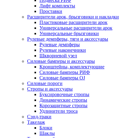
Подвеска РИФ
Лифт комплекты
Проставки
Расширители арок, брызговики и накладки
Пластиковые расширители арок
Универсальные расширители арок
Универсальные брызговики
Рулевые демпферы, тяги и аксессуары
Рулевые демпферы
Рулевые наконечники
Шкворневой узел
Силовые бамперы и аксессуары
Кронштейны, комплектующие
Силовые бамперы РИФ
Силовые бамперы OJ
Силовые пороги
Стропы и аксессуары
Буксировочные стропы
Динамические стропы
Корозащитные стропы
Удлинители троса
Сэнд-траки
Такелаж
Блоки
Шаклы