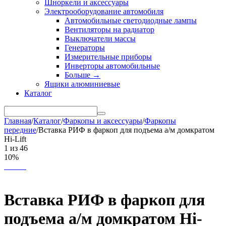
Шноркели и аксессуары
Электрооборудование автомобиля
Автомобильные светодиодные лампы
Вентиляторы на радиатор
Выключатели массы
Генераторы
Измерительные приборы
Инверторы автомобильные
Больше
→
Ящики алюминиевые
Каталог
Главная
/
Каталог
/
Фаркопы и аксессуары
/
Фаркопы
передние
/
Вставка РИФ в фаркоп для подъема а/м домкратом
Hi-Lift
1
из
46
10%
Вставка РИФ в фаркоп для
подъема а/м домкратом Hi-