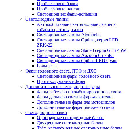
Проблесковые балки
Проблесковые панели
Светодиодные фары-вспышки
Светодиодные лампы
Автомобильные светодиодные лампы в
габариты, стопы, салон
Светодиодные лампы Atom mini
Светодиодные лампы Optima, серия LED
ZRK-22
Светодиодные лампы Starled серия GTS 45W
Светодиодные лампы Aozoom 65-75Вт
Светодиодные лампы Optima LED Qvant
Больше
→
Фары головного света, ПТФ и ДХО
Светодиодные фары головного света
Противотуманные фары
Дополнительные светодиодные фары
Фары рабочего и комбинированного света
Фары дальнего света и фара-искатели
Дополнительные фары для мотоциклов
Дополнительные фары ближнего света
Светодиодные балки
Однорядные светодиодные балки
Двухрядные светодиодные балки
Трёх, четырёх рядные светодиодные балки