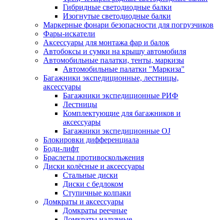
Гибридные светодиодные балки
Изогнутые светодиодные балки
Маркерные фонари безопасности для погрузчиков
Фары-искатели
Аксессуары для монтажа фар и балок
Автобоксы и сумки на крышу автомобиля
Автомобильные палатки, тенты, маркизы
Автомобильные палатки "Маркиза"
Багажники экспедиционные, лестницы,
аксессуары
Багажники экспедиционные РИФ
Лестницы
Комплектующие для багажников и
аксессуары
Багажники экспедиционные OJ
Блокировки дифференциала
Боди-лифт
Браслеты противоскольжения
Диски колёсные и аксессуары
Стальные диски
Диски с бедлоком
Ступичные колпаки
Домкраты и аксессуары
Домкраты реечные
Домкраты надувные