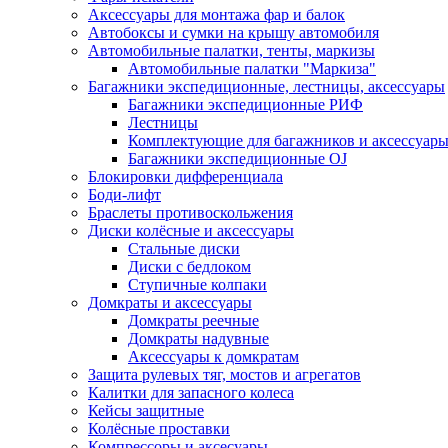
Аксессуары для монтажа фар и балок
Автобоксы и сумки на крышу автомобиля
Автомобильные палатки, тенты, маркизы
Автомобильные палатки "Маркиза"
Багажники экспедиционные, лестницы, аксессуары
Багажники экспедиционные РИФ
Лестницы
Комплектующие для багажников и аксессуар
Багажники экспедиционные OJ
Блокировки дифференциала
Боди-лифт
Браслеты противоскольжения
Диски колёсные и аксессуары
Стальные диски
Диски с бедлоком
Ступичные колпаки
Домкраты и аксессуары
Домкраты реечные
Домкраты надувные
Аксессуары к домкратам
Защита рулевых тяг, мостов и агрегатов
Калитки для запасного колеса
Кейсы защитные
Колёсные проставки
Компрессоры и аксесуары