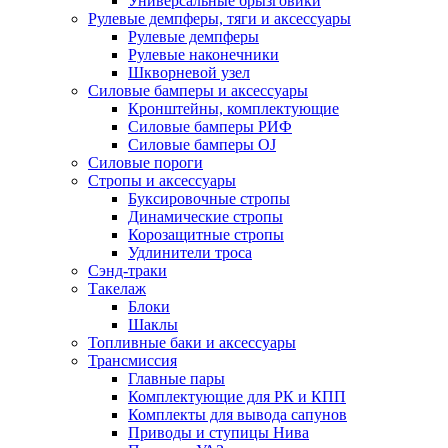
Универсальные брызговики
Рулевые демпферы, тяги и аксессуары
Рулевые демпферы
Рулевые наконечники
Шкворневой узел
Силовые бамперы и аксессуары
Кронштейны, комплектующие
Силовые бамперы РИФ
Силовые бамперы OJ
Силовые пороги
Стропы и аксессуары
Буксировочные стропы
Динамические стропы
Корозащитные стропы
Удлинители троса
Сэнд-траки
Такелаж
Блоки
Шаклы
Топливные баки и аксессуары
Трансмиссия
Главные пары
Комплектующие для РК и КПП
Комплекты для вывода сапунов
Приводы и ступицы Нива