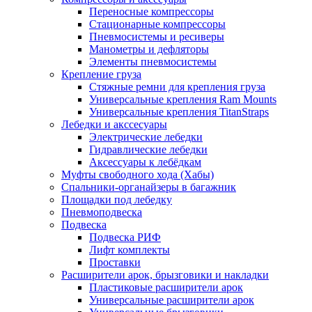
Переносные компрессоры
Стационарные компрессоры
Пневмосистемы и ресиверы
Манометры и дефляторы
Элементы пневмосистемы
Крепление груза
Стяжные ремни для крепления груза
Универсальные крепления Ram Mounts
Универсальные крепления TitanStraps
Лебедки и акссесуары
Электрические лебедки
Гидравлические лебедки
Аксессуары к лебёдкам
Муфты свободного хода (Хабы)
Спальники-органайзеры в багажник
Площадки под лебедку
Пневмоподвеска
Подвеска
Подвеска РИФ
Лифт комплекты
Проставки
Расширители арок, брызговики и накладки
Пластиковые расширители арок
Универсальные расширители арок