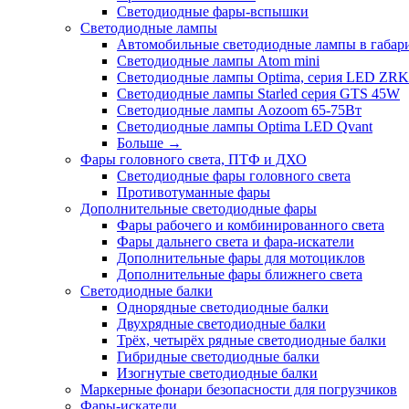
Светодиодные фары-вспышки
Светодиодные лампы
Автомобильные светодиодные лампы в габари
Светодиодные лампы Atom mini
Светодиодные лампы Optima, серия LED ZRK
Светодиодные лампы Starled серия GTS 45W
Светодиодные лампы Aozoom 65-75Вт
Светодиодные лампы Optima LED Qvant
Больше
→
Фары головного света, ПТФ и ДХО
Светодиодные фары головного света
Противотуманные фары
Дополнительные светодиодные фары
Фары рабочего и комбинированного света
Фары дальнего света и фара-искатели
Дополнительные фары для мотоциклов
Дополнительные фары ближнего света
Светодиодные балки
Однорядные светодиодные балки
Двухрядные светодиодные балки
Трёх, четырёх рядные светодиодные балки
Гибридные светодиодные балки
Изогнутые светодиодные балки
Маркерные фонари безопасности для погрузчиков
Фары-искатели