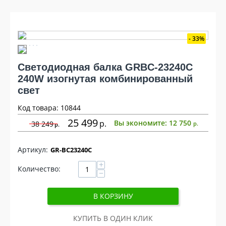
33%
Светодиодная балка GRBC-23240C
240W изогнутая комбинированный
свет
Код товара: 10844
25 499
р
Вы экономите:
12 750
38 249
р
р
GR-BC23240C
+
Количество:
−
В КОРЗИНУ
КУПИТЬ В ОДИН КЛИК