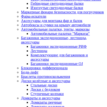
Гибридные светодиодные балки
Изогнутые светодиодные балки
Маркерные фонари безопасности для погрузчиков
Фары-искатели
Аксессуары для монтажа фар и балок
Автобоксы и сумки на крышу автомобиля
Автомобильные палатки, тенты, маркизы
Автомобильные палатки "Маркиза"
Багажники экспедиционные, лестницы,
аксессуары
Багажники экспедиционные РИФ
Лестницы
Комплектующие для багажников и
аксессуары
Багажники экспедиционные OJ
Блокировки дифференциала
Боди-лифт
Браслеты противоскольжения
Диски колёсные и аксессуары
Стальные диски
Диски с бедлоком
Ступичные колпаки
Домкраты и аксессуары
Домкраты реечные
Домкраты надувные