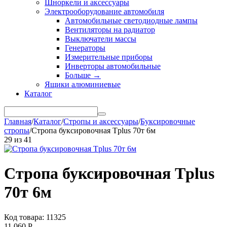
Шноркели и аксессуары
Электрооборудование автомобиля
Автомобильные светодиодные лампы
Вентиляторы на радиатор
Выключатели массы
Генераторы
Измерительные приборы
Инверторы автомобильные
Больше
→
Ящики алюминиевые
Каталог
Главная
/
Каталог
/
Стропы и аксессуары
/
Буксировочные
стропы
/
Стропа буксировочная Tplus 70т 6м
29
из
41
Стропа буксировочная Tplus
70т 6м
Код товара: 11325
11 060
Р