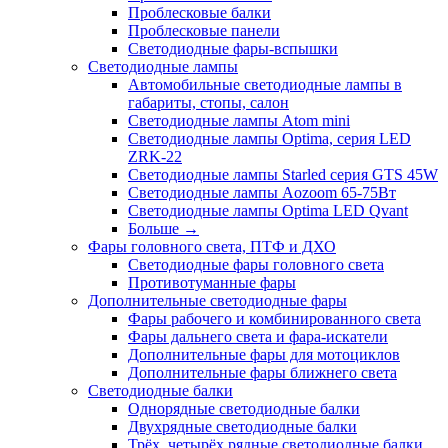
Проблесковые балки
Проблесковые панели
Светодиодные фары-вспышки
Светодиодные лампы
Автомобильные светодиодные лампы в
габариты, стопы, салон
Светодиодные лампы Atom mini
Светодиодные лампы Optima, серия LED
ZRK-22
Светодиодные лампы Starled серия GTS 45W
Светодиодные лампы Aozoom 65-75Вт
Светодиодные лампы Optima LED Qvant
Больше
→
Фары головного света, ПТФ и ДХО
Светодиодные фары головного света
Противотуманные фары
Дополнительные светодиодные фары
Фары рабочего и комбинированного света
Фары дальнего света и фара-искатели
Дополнительные фары для мотоциклов
Дополнительные фары ближнего света
Светодиодные балки
Однорядные светодиодные балки
Двухрядные светодиодные балки
Трёх, четырёх рядные светодиодные балки