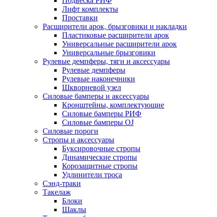
Подвеска РИФ
Лифт комплекты
Проставки
Расширители арок, брызговики и накладки
Пластиковые расширители арок
Универсальные расширители арок
Универсальные брызговики
Рулевые демпферы, тяги и аксессуары
Рулевые демпферы
Рулевые наконечники
Шкворневой узел
Силовые бамперы и аксессуары
Кронштейны, комплектующие
Силовые бамперы РИФ
Силовые бамперы OJ
Силовые пороги
Стропы и аксессуары
Буксировочные стропы
Динамические стропы
Корозащитные стропы
Удлинители троса
Сэнд-траки
Такелаж
Блоки
Шаклы