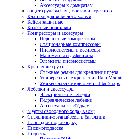
Аксессуары к домкратам
Защита рулевых тяг, мостов и агрегатов
Калитки для запасного колеса
Кейсы защитные
Колёсные проставки
Компрессоры и аксесуары
Переносные компрессоры
Стационарные компрессоры
Пневмосистемы и ресиверы
Манометры и дефляторы
Элементы пневмосистемы
Крепление груза
Стяжные ремни для крепления груза
Универсальные крепления Ram Mounts
Универсальные крепления TitanStraps
Лебедки и акссесуары
Электрические лебедки
Гидравлические лебедки
Аксессуары к лебёдкам
Муфты свободного хода (Хабы)
Спальники-органайзеры в багажник
Площадки под лебедку
Пневмоподвеска
Подвеска