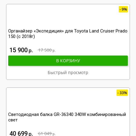
9%
Органайзер «Экспедиция» для Toyota Land Cruiser Prado
150 (с 2018г)
15 900
р
17 500
р
В КОРЗИНУ
Быстрый просмотр
33%
Светодиодная балка GR-36340 340W комбинированный
свет
40 699
р
61 049
р