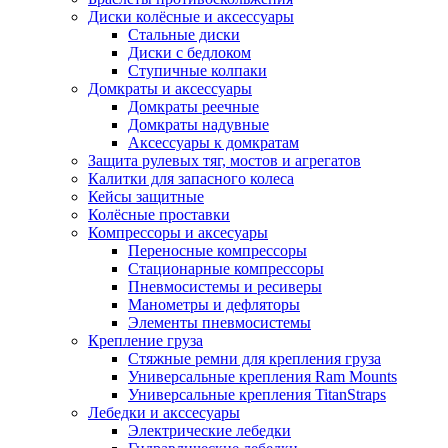
Диски колёсные и аксессуары
Стальные диски
Диски с бедлоком
Ступичные колпаки
Домкраты и аксессуары
Домкраты реечные
Домкраты надувные
Аксессуары к домкратам
Защита рулевых тяг, мостов и агрегатов
Калитки для запасного колеса
Кейсы защитные
Колёсные проставки
Компрессоры и аксесуары
Переносные компрессоры
Стационарные компрессоры
Пневмосистемы и ресиверы
Манометры и дефляторы
Элементы пневмосистемы
Крепление груза
Стяжные ремни для крепления груза
Универсальные крепления Ram Mounts
Универсальные крепления TitanStraps
Лебедки и акссесуары
Электрические лебедки