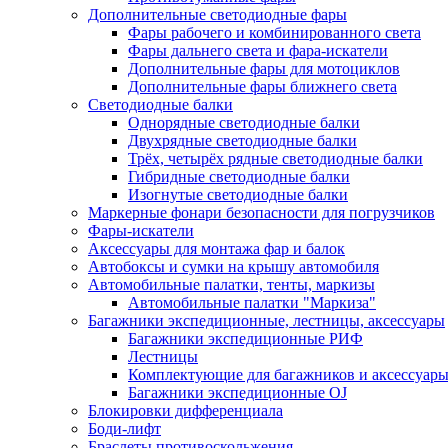
Дополнительные светодиодные фары
Фары рабочего и комбинированного света
Фары дальнего света и фара-искатели
Дополнительные фары для мотоциклов
Дополнительные фары ближнего света
Светодиодные балки
Однорядные светодиодные балки
Двухрядные светодиодные балки
Трёх, четырёх рядные светодиодные балки
Гибридные светодиодные балки
Изогнутые светодиодные балки
Маркерные фонари безопасности для погрузчиков
Фары-искатели
Аксессуары для монтажа фар и балок
Автобоксы и сумки на крышу автомобиля
Автомобильные палатки, тенты, маркизы
Автомобильные палатки "Маркиза"
Багажники экспедиционные, лестницы, аксессуары
Багажники экспедиционные РИФ
Лестницы
Комплектующие для багажников и аксессуар
Багажники экспедиционные OJ
Блокировки дифференциала
Боди-лифт
Браслеты противоскольжения