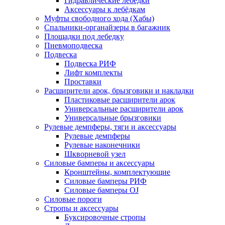
Гидравлические лебедки
Аксессуары к лебёдкам
Муфты свободного хода (Хабы)
Спальники-органайзеры в багажник
Площадки под лебедку
Пневмоподвеска
Подвеска
Подвеска РИФ
Лифт комплекты
Проставки
Расширители арок, брызговики и накладки
Пластиковые расширители арок
Универсальные расширители арок
Универсальные брызговики
Рулевые демпферы, тяги и аксессуары
Рулевые демпферы
Рулевые наконечники
Шкворневой узел
Силовые бамперы и аксессуары
Кронштейны, комплектующие
Силовые бамперы РИФ
Силовые бамперы OJ
Силовые пороги
Стропы и аксессуары
Буксировочные стропы