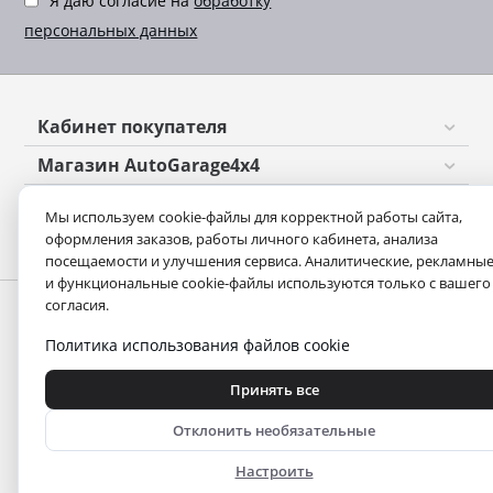
Я даю согласие на
обработку
персональных данных
Кабинет покупателя
Магазин AutoGarage4x4
Оформление заказа
Мы используем cookie-файлы для корректной работы сайта,
оформления заказов, работы личного кабинета, анализа
Контакты
посещаемости и улучшения сервиса. Аналитические, рекламны
и функциональные cookie-файлы используются только с вашего
согласия.
Политика использования файлов cookie
Принять все
Отклонить необязательные
Политика использования файлов cookie
Публичная оферта
Настроить
Согласие на обработку персональных данных