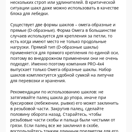
нескольких строп или удлинителей. В критической
ситуации шакл даже можно использовать в качестве
блока для лебедки.
Существует две формы шаклов – омега-образные и
прямые (D-образные). Форма Омега в большинстве
случаев используется для крепления за петли, то
есть когда имеют место не только продольные
нагрузки. Прямой тип (D-образные шаклы)
применяется для прямого крепления по единой оси,
поэтому во внедорожном применении они не очень
подходят. Именно поэтому компания PRO-4x4
выпускает только Омега-образные шаклы. Набор
шаклов комплектуется удобной сумкой на липучке
для перевозки и хранения.
Рекомендации по использованию шаклов: не
затягивайте палец шакла до упора, иначе при
буксировке (лебежении, рывке) его может заклинить
в резьбовой части. Закрутив палец, сделайте
половину оборота назад. Старайтесь, чтобы
резьбовые части скобы и пальца были чистыми от
грязи. Если палец все же заклинил в скобе,
воспользуйтесь тонким длинным предметом для его