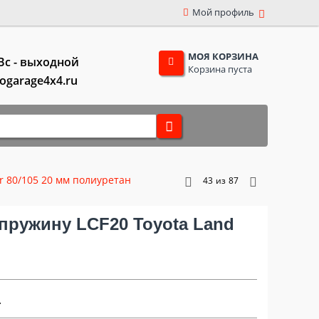
Мой профиль
МОЯ КОРЗИНА
,Вс - выходной
Корзина пуста
togarage4x4.ru
r 80/105 20 мм полиуретан
43
из
87
пружину LCF20 Toyota Land