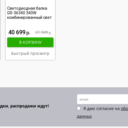
Светодиодная балка
GR-36340 340W
комбинированный свет
40 699
р
61 049
р
В КОРЗИНУ
Быстрый просмотр
идки, распродажи ждут!
Я даю согласие на
обр
данных