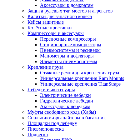
Аксессуары к домкратам
Защита рулевых тяг, мостов и агрегатов
Калитки для запасного колеса
Кейсы защитные
Колёсные проставки
Компрессоры и аксесуары
Переносные компрессоры
Стационарные компрессоры
Пневмосистемы и ресиверы
Манометры и дефляторы
Элементы пневмосистемы
Крепление груза
Стяжные ремни для крепления груза
Универсальные крепления Ram Mounts
Универсальные крепления TitanStraps
Лебедки и акссесуары
Электрические лебедки
Гидравлические лебедки
Аксессуары к лебёдкам
Муфты свободного хода (Хабы)
Спальники-органайзеры в багажник
Площадки под лебедку
Пневмоподвеска
Подвеска