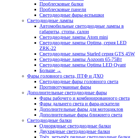
Проблесковые балки
Проблесковые панели
Светодиодные фары-вспышки
Светодиодные лампы
Автомобильные светодиодные лампы в
габариты, стопы, салон
Светодиодные лампы Atom mini
Светодиодные лампы Optima, серия LED
ZRK-22
Светодиодные лампы Starled серия GTS 45W
Светодиодные лампы Aozoom 65-75Вт
Светодиодные лампы Optima LED Qvant
Больше
→
Фары головного света, ПТФ и ДХО
Светодиодные фары головного света
Противотуманные фары
Дополнительные светодиодные фары
Фары рабочего и комбинированного света
Фары дальнего света и фара-искатели
Дополнительные фары для мотоциклов
Дополнительные фары ближнего света
Светодиодные балки
Однорядные светодиодные балки
Двухрядные светодиодные балки
Трёх, четырёх рядные светодиодные балки