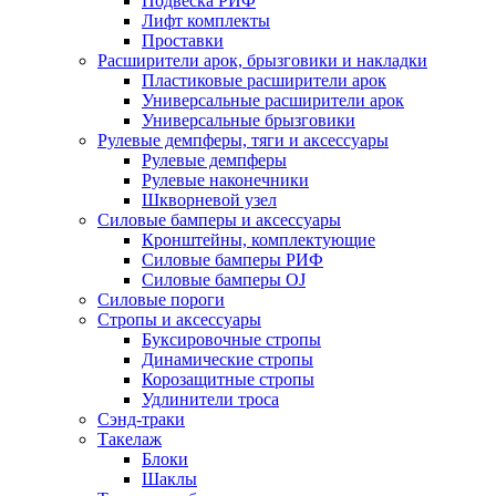
Подвеска РИФ
Лифт комплекты
Проставки
Расширители арок, брызговики и накладки
Пластиковые расширители арок
Универсальные расширители арок
Универсальные брызговики
Рулевые демпферы, тяги и аксессуары
Рулевые демпферы
Рулевые наконечники
Шкворневой узел
Силовые бамперы и аксессуары
Кронштейны, комплектующие
Силовые бамперы РИФ
Силовые бамперы OJ
Силовые пороги
Стропы и аксессуары
Буксировочные стропы
Динамические стропы
Корозащитные стропы
Удлинители троса
Сэнд-траки
Такелаж
Блоки
Шаклы