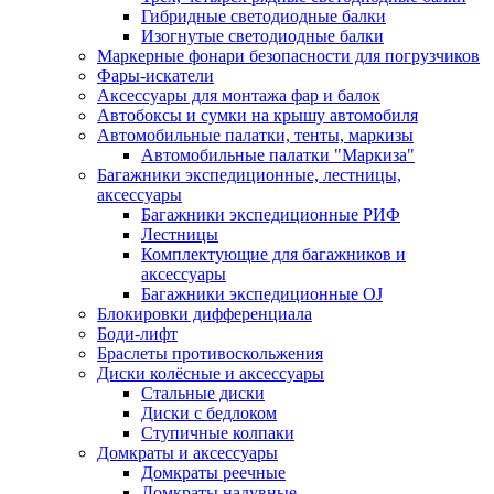
Гибридные светодиодные балки
Изогнутые светодиодные балки
Маркерные фонари безопасности для погрузчиков
Фары-искатели
Аксессуары для монтажа фар и балок
Автобоксы и сумки на крышу автомобиля
Автомобильные палатки, тенты, маркизы
Автомобильные палатки "Маркиза"
Багажники экспедиционные, лестницы,
аксессуары
Багажники экспедиционные РИФ
Лестницы
Комплектующие для багажников и
аксессуары
Багажники экспедиционные OJ
Блокировки дифференциала
Боди-лифт
Браслеты противоскольжения
Диски колёсные и аксессуары
Стальные диски
Диски с бедлоком
Ступичные колпаки
Домкраты и аксессуары
Домкраты реечные
Домкраты надувные