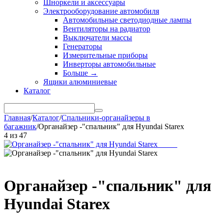
Шноркели и аксессуары
Электрооборудование автомобиля
Автомобильные светодиодные лампы
Вентиляторы на радиатор
Выключатели массы
Генераторы
Измерительные приборы
Инверторы автомобильные
Больше
→
Ящики алюминиевые
Каталог
Главная
/
Каталог
/
Спальники-органайзеры в
багажник
/
Органайзер -"спальник" для Hyundai Starex
4
из
47
Органайзер -"спальник" для
Hyundai Starex