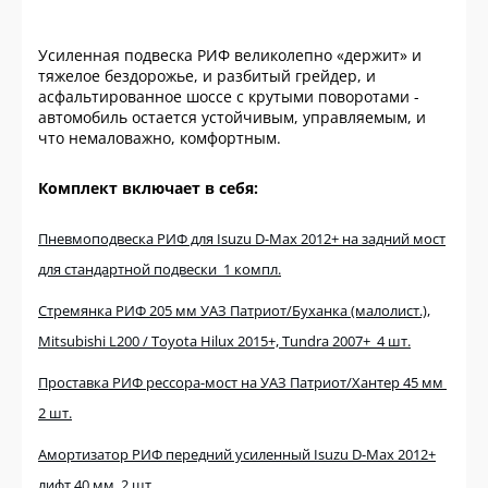
Усиленная подвеска РИФ великолепно «держит» и
тяжелое бездорожье, и разбитый грейдер, и
асфальтированное шоссе с крутыми поворотами -
автомобиль остается устойчивым, управляемым, и
что немаловажно, комфортным.
Комплект включает в себя:
Пневмоподвеска РИФ для Isuzu D-Max 2012+ на задний мост
для стандартной подвески 1 компл.
Стремянка РИФ 205 мм УАЗ Патриот/Буханка (малолист.),
Mitsubishi L200 / Toyota Hilux 2015+, Tundra 2007+ 4 шт.
Проставка РИФ рессора-мост на УАЗ Патриот/Хантер 45 мм
2 шт.
Амортизатор РИФ передний усиленный Isuzu D-Max 2012+
лифт 40 мм 2 шт.