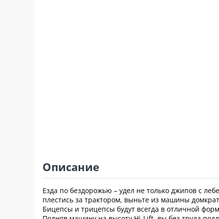
Описание
Езда по бездорожью – удел не только джипов с леб
плестись за трактором, выньте из машины домкрат
Бицепсы и трицепсы будут всегда в отличной форме
Подняв машину на высоту Hi-Lift, вы без труда по