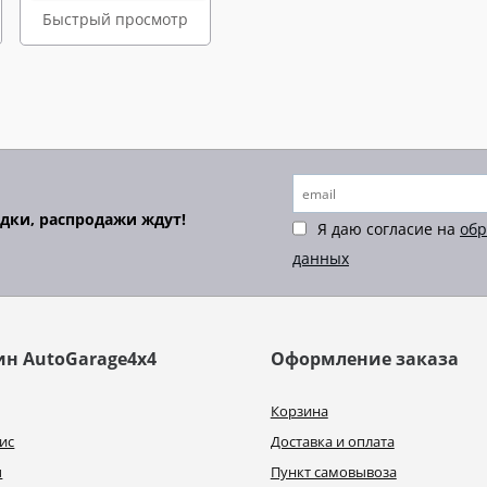
Быстрый просмотр
идки, распродажи ждут!
Я даю согласие на
обр
данных
ин AutoGarage4x4
Оформление заказа
Корзина
ис
Доставка и оплата
ы
Пункт самовывоза