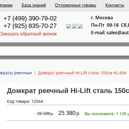
мпании
База знаний
Отложенные товары
Контакты
г. Москва
+7 (499) 390-79-02
Пн-Пт 09-18 Сб
+7 (925) 835-70-27
E-mail: sales@au
Заказать обратный звонок
мкраты реечные
/
Домкрат реечный Hi-Lift сталь 150см HL-604
Домкрат реечный Hi-Lift сталь 150
Код товара: 12564
25 380
р
26 500
Вы экономите:
1 120
р