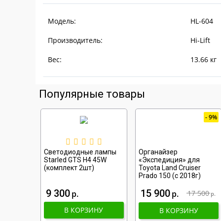
Модель:
HL-604
Производитель:
Hi-Lift
Вес:
13.66
кг
Популярные товары
9%
Светодиодные лампы
Органайзер
Starled GTS H4 45W
«Экспедиция» для
(комплект 2шт)
Toyota Land Cruiser
Prado 150 (с 2018г)
9 300
15 900
р
р
17 500
р
В КОРЗИНУ
В КОРЗИНУ