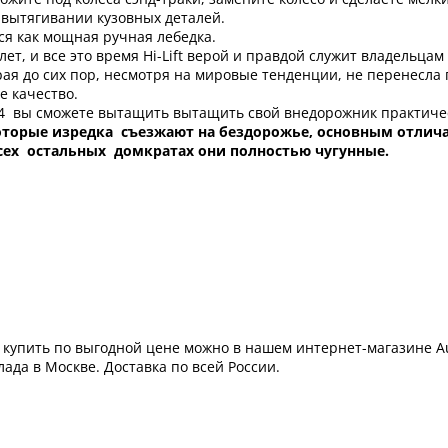
 вытягивании кузовных деталей.
ся как мощная ручная лебедка.
т, и все это время Hi-Lift верой и правдой служит владельца
орая до сих пор, несмотря на мировые тенденции, не перенесла
е качество.
04 вы сможете вытащить вытащить свой внедорожник практическ
торые изредка съезжают на бездорожье, основным отлича
всех остальных домкратах они полностью чугунные.
04 купить по выгодной цене можно в нашем интернет-магазине 
ада в Москве. Доставка по всей России.