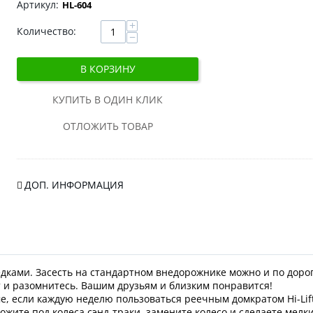
HL-604
+
Количество:
−
В КОРЗИНУ
КУПИТЬ В ОДИН КЛИК
ОТЛОЖИТЬ ТОВАР
ДОП. ИНФОРМАЦИЯ
едками. Засесть на стандартном внедорожнике можно и по дорог
 и разомнитесь. Вашим друзьям и близким понравится!
, если каждую неделю пользоваться реечным домкратом Hi-Lift. 
дложите под колеса сэнд-траки, замените колесо и сделаете мел