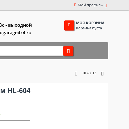
Мой профиль
МОЯ КОРЗИНА
,Вс - выходной
Корзина пуста
togarage4x4.ru
10
из
15
см HL-604
р