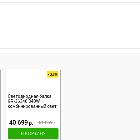
33%
Светодиодная балка
GR-36340 340W
комбинированный свет
40 699
р
61 049
р
В КОРЗИНУ