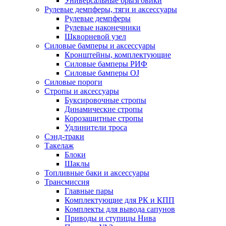
Универсальные брызговики
Рулевые демпферы, тяги и аксессуары
Рулевые демпферы
Рулевые наконечники
Шкворневой узел
Силовые бамперы и аксессуары
Кронштейны, комплектующие
Силовые бамперы РИФ
Силовые бамперы OJ
Силовые пороги
Стропы и аксессуары
Буксировочные стропы
Динамические стропы
Корозащитные стропы
Удлинители троса
Сэнд-траки
Такелаж
Блоки
Шаклы
Топливные баки и аксессуары
Трансмиссия
Главные пары
Комплектующие для РК и КПП
Комплекты для вывода сапунов
Приводы и ступицы Нива