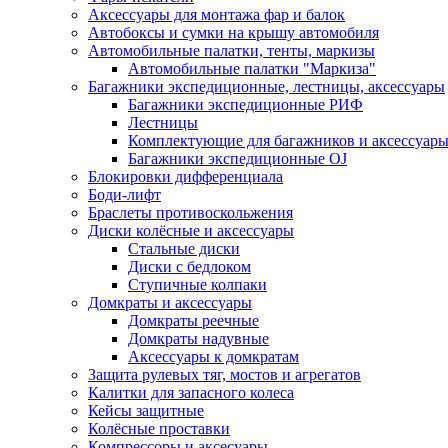
Аксессуары для монтажа фар и балок
Автобоксы и сумки на крышу автомобиля
Автомобильные палатки, тенты, маркизы
Автомобильные палатки "Маркиза"
Багажники экспедиционные, лестницы, аксессуары
Багажники экспедиционные РИФ
Лестницы
Комплектующие для багажников и аксессуар
Багажники экспедиционные OJ
Блокировки дифференциала
Боди-лифт
Браслеты противоскольжения
Диски колёсные и аксессуары
Стальные диски
Диски с бедлоком
Ступичные колпаки
Домкраты и аксессуары
Домкраты реечные
Домкраты надувные
Аксессуары к домкратам
Защита рулевых тяг, мостов и агрегатов
Калитки для запасного колеса
Кейсы защитные
Колёсные проставки
Компрессоры и аксесуары