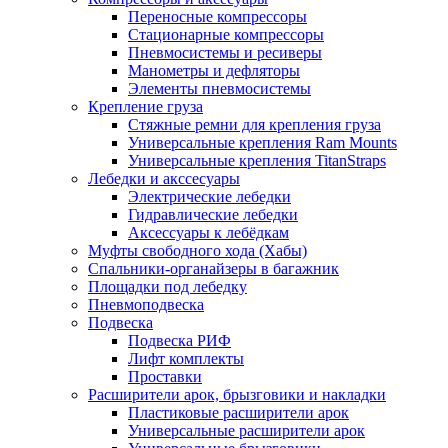
Переносные компрессоры
Стационарные компрессоры
Пневмосистемы и ресиверы
Манометры и дефляторы
Элементы пневмосистемы
Крепление груза
Стяжные ремни для крепления груза
Универсальные крепления Ram Mounts
Универсальные крепления TitanStraps
Лебедки и акссесуары
Электрические лебедки
Гидравлические лебедки
Аксессуары к лебёдкам
Муфты свободного хода (Хабы)
Спальники-органайзеры в багажник
Площадки под лебедку
Пневмоподвеска
Подвеска
Подвеска РИФ
Лифт комплекты
Проставки
Расширители арок, брызговики и накладки
Пластиковые расширители арок
Универсальные расширители арок