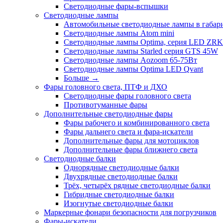
Светодиодные фары-вспышки
Светодиодные лампы
Автомобильные светодиодные лампы в габари
Светодиодные лампы Atom mini
Светодиодные лампы Optima, серия LED ZRK
Светодиодные лампы Starled серия GTS 45W
Светодиодные лампы Aozoom 65-75Вт
Светодиодные лампы Optima LED Qvant
Больше
→
Фары головного света, ПТФ и ДХО
Светодиодные фары головного света
Противотуманные фары
Дополнительные светодиодные фары
Фары рабочего и комбинированного света
Фары дальнего света и фара-искатели
Дополнительные фары для мотоциклов
Дополнительные фары ближнего света
Светодиодные балки
Однорядные светодиодные балки
Двухрядные светодиодные балки
Трёх, четырёх рядные светодиодные балки
Гибридные светодиодные балки
Изогнутые светодиодные балки
Маркерные фонари безопасности для погрузчиков
Фары-искатели