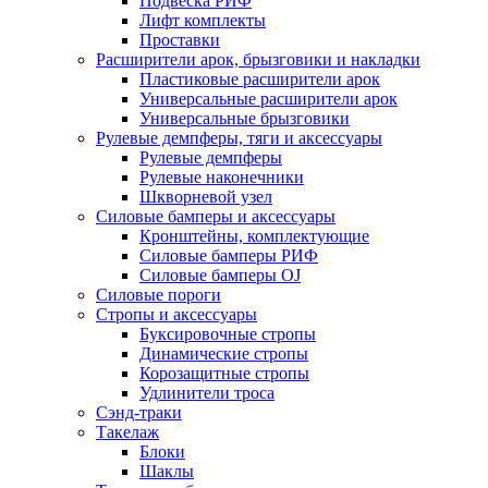
Подвеска РИФ
Лифт комплекты
Проставки
Расширители арок, брызговики и накладки
Пластиковые расширители арок
Универсальные расширители арок
Универсальные брызговики
Рулевые демпферы, тяги и аксессуары
Рулевые демпферы
Рулевые наконечники
Шкворневой узел
Силовые бамперы и аксессуары
Кронштейны, комплектующие
Силовые бамперы РИФ
Силовые бамперы OJ
Силовые пороги
Стропы и аксессуары
Буксировочные стропы
Динамические стропы
Корозащитные стропы
Удлинители троса
Сэнд-траки
Такелаж
Блоки
Шаклы