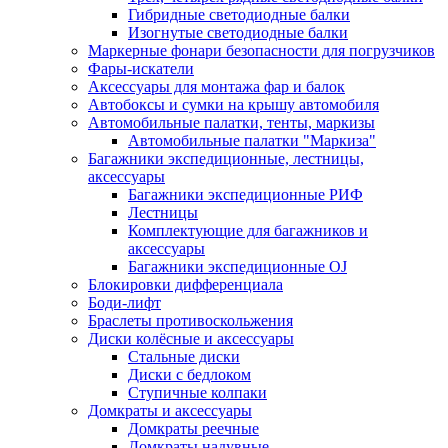
Гибридные светодиодные балки
Изогнутые светодиодные балки
Маркерные фонари безопасности для погрузчиков
Фары-искатели
Аксессуары для монтажа фар и балок
Автобоксы и сумки на крышу автомобиля
Автомобильные палатки, тенты, маркизы
Автомобильные палатки "Маркиза"
Багажники экспедиционные, лестницы,
аксессуары
Багажники экспедиционные РИФ
Лестницы
Комплектующие для багажников и
аксессуары
Багажники экспедиционные OJ
Блокировки дифференциала
Боди-лифт
Браслеты противоскольжения
Диски колёсные и аксессуары
Стальные диски
Диски с бедлоком
Ступичные колпаки
Домкраты и аксессуары
Домкраты реечные
Домкраты надувные