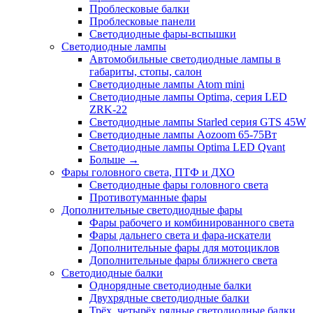
Проблесковые балки
Проблесковые панели
Светодиодные фары-вспышки
Светодиодные лампы
Автомобильные светодиодные лампы в
габариты, стопы, салон
Светодиодные лампы Atom mini
Светодиодные лампы Optima, серия LED
ZRK-22
Светодиодные лампы Starled серия GTS 45W
Светодиодные лампы Aozoom 65-75Вт
Светодиодные лампы Optima LED Qvant
Больше
→
Фары головного света, ПТФ и ДХО
Светодиодные фары головного света
Противотуманные фары
Дополнительные светодиодные фары
Фары рабочего и комбинированного света
Фары дальнего света и фара-искатели
Дополнительные фары для мотоциклов
Дополнительные фары ближнего света
Светодиодные балки
Однорядные светодиодные балки
Двухрядные светодиодные балки
Трёх, четырёх рядные светодиодные балки