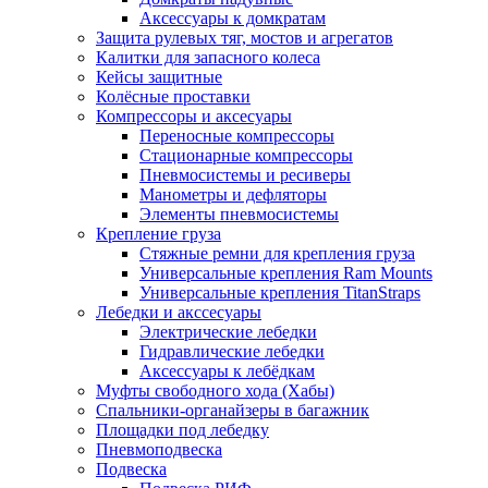
Аксессуары к домкратам
Защита рулевых тяг, мостов и агрегатов
Калитки для запасного колеса
Кейсы защитные
Колёсные проставки
Компрессоры и аксесуары
Переносные компрессоры
Стационарные компрессоры
Пневмосистемы и ресиверы
Манометры и дефляторы
Элементы пневмосистемы
Крепление груза
Стяжные ремни для крепления груза
Универсальные крепления Ram Mounts
Универсальные крепления TitanStraps
Лебедки и акссесуары
Электрические лебедки
Гидравлические лебедки
Аксессуары к лебёдкам
Муфты свободного хода (Хабы)
Спальники-органайзеры в багажник
Площадки под лебедку
Пневмоподвеска
Подвеска